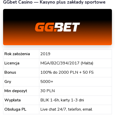
GGbet Casino — Kasyno plus zakłady sportowe
Rok założenia
2019
Licencja
MGA/B2C/394/2017 (Malta)
Bonus
100% do 2000 PLN + 50 FS
Gry
5000+
Min depozyt
30 PLN
Wypłata
BLIK 1-6h, karty 1-3 dni
Obsługa PL
Live chat 24/7, telefon, email