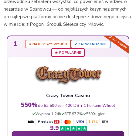
przewodniku zebrałem wszystko, co powinieneś wiedzieć o
hazardzie w Sosnowcu — od najbliższych kasyn naziemnych
po najlepsze platformy online dostępne z dowolnego miejsca
w mieście: z Pogoni, Środuli, Sieleca czy Milowic.
1
⭐️ NAJLEPSZY WYBÓR
✓ ZATWIERDZONE
🔥 POPULARNE
Crazy Tower Casino
550%
do 63 500 zł + 400 DS + 1 Fortune Wheel
Wypłata 1-24h
RTP 97.2%
5500+ gier
VISA
blik
Przelewy
₿ BTC
ETH
24
9.9