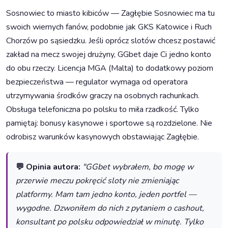
Sosnowiec to miasto kibiców — Zagłębie Sosnowiec ma tu
swoich wiernych fanów, podobnie jak GKS Katowice i Ruch
Chorzów po sąsiedzku. Jeśli oprócz slotów chcesz postawić
zakład na mecz swojej drużyny, GGbet daje Ci jedno konto
do obu rzeczy. Licencja MGA (Malta) to dodatkowy poziom
bezpieczeństwa — regulator wymaga od operatora
utrzymywania środków graczy na osobnych rachunkach.
Obsługa telefoniczna po polsku to miła rzadkość. Tylko
pamiętaj: bonusy kasynowe i sportowe są rozdzielone. Nie
odrobisz warunków kasynowych obstawiając Zagłębie.
💬 Opinia autora:
"GGbet wybrałem, bo mogę w
przerwie meczu pokręcić sloty nie zmieniając
platformy. Mam tam jedno konto, jeden portfel —
wygodne. Dzwoniłem do nich z pytaniem o cashout,
konsultant po polsku odpowiedział w minutę. Tylko