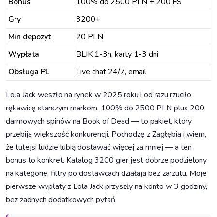
Bonus
100% do 2500 PLN + 200 FS
Gry
3200+
Min depozyt
20 PLN
Wypłata
BLIK 1-3h, karty 1-3 dni
Obsługa PL
Live chat 24/7, email
Lola Jack weszło na rynek w 2025 roku i od razu rzuciło
rękawicę starszym markom. 100% do 2500 PLN plus 200
darmowych spinów na Book of Dead — to pakiet, który
przebija większość konkurencji. Pochodzę z Zagłębia i wiem,
że tutejsi ludzie lubią dostawać więcej za mniej — a ten
bonus to konkret. Katalog 3200 gier jest dobrze podzielony
na kategorie, filtry po dostawcach działają bez zarzutu. Moje
pierwsze wypłaty z Lola Jack przyszły na konto w 3 godziny,
bez żadnych dodatkowych pytań.