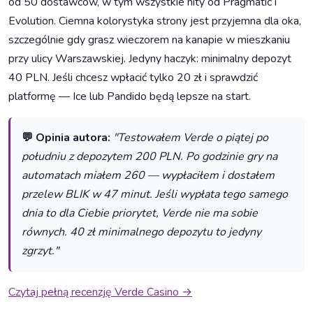
od 50 dostawców, w tym wszystkie hity od Pragmatic i
Evolution. Ciemna kolorystyka strony jest przyjemna dla oka,
szczególnie gdy grasz wieczorem na kanapie w mieszkaniu
przy ulicy Warszawskiej. Jedyny haczyk: minimalny depozyt
40 PLN. Jeśli chcesz wpłacić tylko 20 zł i sprawdzić
platformę — Ice lub Pandido będą lepsze na start.
💬 Opinia autora:
"Testowałem Verde o piątej po
południu z depozytem 200 PLN. Po godzinie gry na
automatach miałem 260 — wypłaciłem i dostałem
przelew BLIK w 47 minut. Jeśli wypłata tego samego
dnia to dla Ciebie priorytet, Verde nie ma sobie
równych. 40 zł minimalnego depozytu to jedyny
zgrzyt."
Czytaj pełną recenzję Verde Casino →