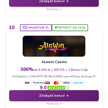
Zdobądź bonus! →
Recenzja →
10
🇵🇱 NAJLEPSZE PL
💸 DEPOZYT OD 10 ZŁ
Alawin Casino
300%
do 9 000 zł + 300 DS + 1 Bonus Crab
Wypłata 1-24h
RTP 96.4%
3800+ gier
Pełna obsługa PL
VISA
blik
Przelewy
paysafe
24
9.0
Zdobądź bonus! →
Recenzja →