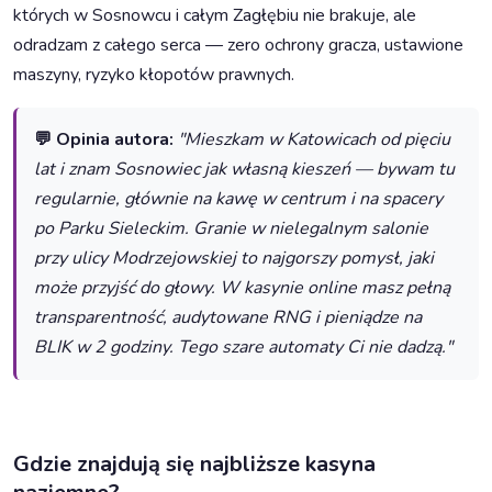
których w Sosnowcu i całym Zagłębiu nie brakuje, ale
odradzam z całego serca — zero ochrony gracza, ustawione
maszyny, ryzyko kłopotów prawnych.
💬 Opinia autora:
"Mieszkam w Katowicach od pięciu
lat i znam Sosnowiec jak własną kieszeń — bywam tu
regularnie, głównie na kawę w centrum i na spacery
po Parku Sieleckim. Granie w nielegalnym salonie
przy ulicy Modrzejowskiej to najgorszy pomysł, jaki
może przyjść do głowy. W kasynie online masz pełną
transparentność, audytowane RNG i pieniądze na
BLIK w 2 godziny. Tego szare automaty Ci nie dadzą."
Gdzie znajdują się najbliższe kasyna