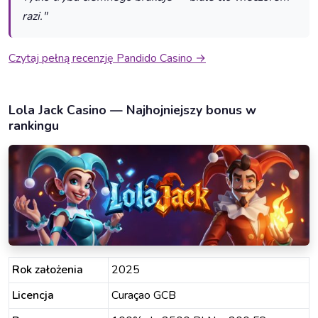
razi."
Czytaj pełną recenzję Pandido Casino →
Lola Jack Casino — Najhojniejszy bonus w
rankingu
Rok założenia
2025
Licencja
Curaçao GCB