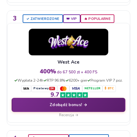
3
✓ ZATWIERDZONE
👑 VIP
🔥 POPULARNE
West Ace
400%
do 67 500 zł + 400 FS
Wypłata 2-24h
RTP 96.8%
6200+ gier
Program VIP 7 poz.
VISA
blik
Przelewy
NETELLER
₿ BTC
24
9.7
Zdobądź bonus! →
Recenzja →