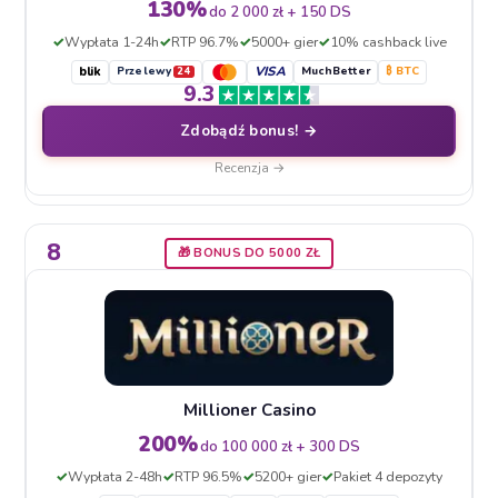
130%
do 2 000 zł + 150 DS
Wypłata 1-24h
RTP 96.7%
5000+ gier
10% cashback live
VISA
blik
Przelewy
MuchBetter
₿ BTC
24
9.3
Zdobądź bonus! →
Recenzja →
8
🎁 BONUS DO 5000 ZŁ
Millioner Casino
200%
dо 100 000 zł + 300 DS
Wypłata 2-48h
RTP 96.5%
5200+ gier
Pakiet 4 depozyty