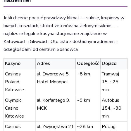
naziemne?
Jeśli chcecie poczuć prawdziwy klimat — suknie, krupierzy w
białych koszulach, stukot żetonów na zielonym suknie —
najbliższe legalne kasyna stacjonarne znajdziecie w
Katowicach i Gliwicach. Oto lista z dokładnymi adresami i
odległościami od centrum Sosnowca:
Kasyno
Adres
Odległość
Dojazd
Casinos
ul. Dworcowa 5,
~8 km
Tramwaj
Poland
Hotel Monopol
15, ~25
Katowice
min
Olympic
al. Korfantego 9,
~9 km
Autobus
Casino
MCK
154, ~30
Katowice
min
Casinos
ul. Zwycięstwa 21
~28 km
Pociąg