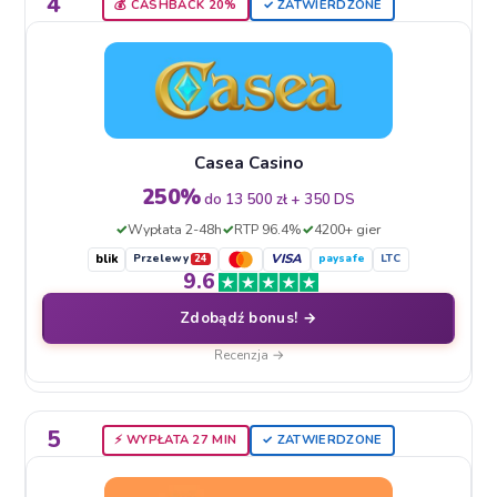
4
💰 CASHBACK 20%
✓ ZATWIERDZONE
Casea Casino
250%
do 13 500 zł + 350 DS
Wypłata 2-48h
RTP 96.4%
4200+ gier
VISA
blik
Przelewy
paysafe
LTC
24
9.6
Zdobądź bonus! →
Recenzja →
5
⚡️ WYPŁATA 27 MIN
✓ ZATWIERDZONE