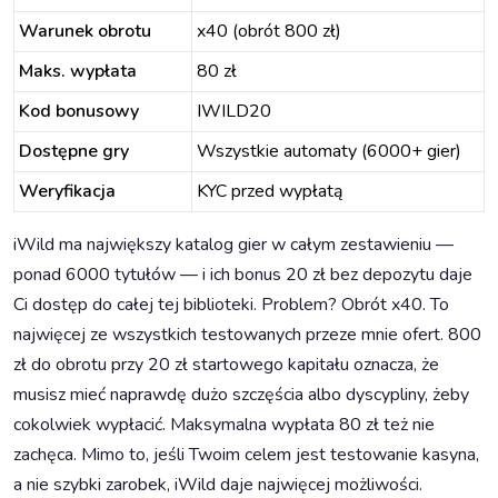
Warunek obrotu
x40 (obrót 800 zł)
Maks. wypłata
80 zł
Kod bonusowy
IWILD20
Dostępne gry
Wszystkie automaty (6000+ gier)
Weryfikacja
KYC przed wypłatą
iWild ma największy katalog gier w całym zestawieniu —
ponad 6000 tytułów — i ich bonus 20 zł bez depozytu daje
Ci dostęp do całej tej biblioteki. Problem? Obrót x40. To
najwięcej ze wszystkich testowanych przeze mnie ofert. 800
zł do obrotu przy 20 zł startowego kapitału oznacza, że
musisz mieć naprawdę dużo szczęścia albo dyscypliny, żeby
cokolwiek wypłacić. Maksymalna wypłata 80 zł też nie
zachęca. Mimo to, jeśli Twoim celem jest testowanie kasyna,
a nie szybki zarobek, iWild daje najwięcej możliwości.