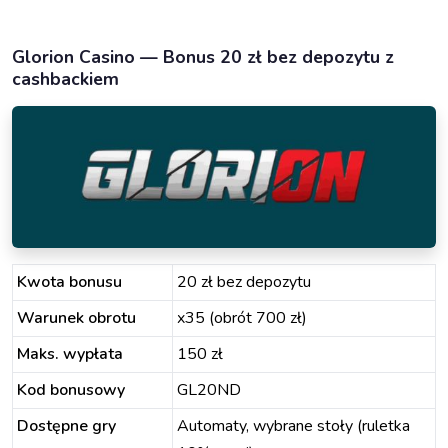
Glorion Casino — Bonus 20 zł bez depozytu z
cashbackiem
Kwota bonusu
20 zł bez depozytu
Warunek obrotu
x35 (obrót 700 zł)
Maks. wypłata
150 zł
Kod bonusowy
GL20ND
Dostępne gry
Automaty, wybrane stoły (ruletka