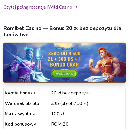
Czytaj pełną recenzję iWild Casino →
Romibet Casino — Bonus 20 zł bez depozytu dla
fanów live
Kwota bonusu
20 zł bez depozytu
Warunek obrotu
x35 (obrót 700 zł)
Maks. wypłata
100 zł
Kod bonusowy
ROMI20