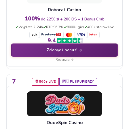
Robocat Casino
100%
do 2250 zł + 200 DS + 1 Bonus Crab
Wypłata 2-24h
RTP 96.3%
8000+ gier
400+ stołów live
VISA
blik
Przelewy
Jeton
24
9.4
Zdobądź bonus! →
Recenzja →
7
🎥 500+ LIVE
🇵🇱 PL KRUPIERZY
DudeSpin Casino