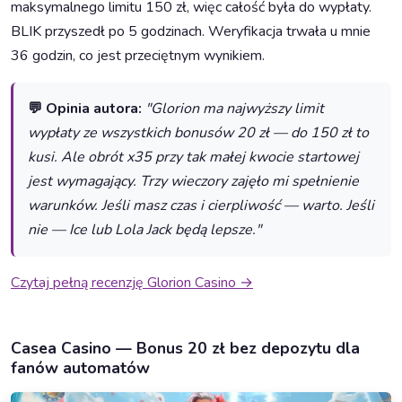
maksymalnego limitu 150 zł, więc całość była do wypłaty.
BLIK przyszedł po 5 godzinach. Weryfikacja trwała u mnie
36 godzin, co jest przeciętnym wynikiem.
💬 Opinia autora:
"Glorion ma najwyższy limit
wypłaty ze wszystkich bonusów 20 zł — do 150 zł to
kusi. Ale obrót x35 przy tak małej kwocie startowej
jest wymagający. Trzy wieczory zajęło mi spełnienie
warunków. Jeśli masz czas i cierpliwość — warto. Jeśli
nie — Ice lub Lola Jack będą lepsze."
Czytaj pełną recenzję Glorion Casino →
Casea Casino — Bonus 20 zł bez depozytu dla
fanów automatów