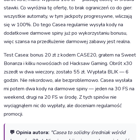
stawki. Co wyróżnia tę ofertę, to brak ograniczeń co do gier:
wszystkie automaty, w tym jackpoty progresywne, wliczają
się w 100%. Do tego Casea regularnie wysyła kody na
dodatkowe darmowe spiny już po wykorzystaniu bonusu,
więc szansa na przedłużenie darmowej zabawy jest realna.
Test Casea: bonus 20 zł z kodem CASE20, grałem na Sweet
Bonanza i kilku nowościach od Hacksaw Gaming. Obrót x30
zszedł w dwa wieczory, zostało 55 zł. Wypłata BLIK — 6
godzin. Nie rekordowo, ale bezproblemowo. Casea wysłała
mi potem dwa kody na darmowe spiny — jeden na 30 FS na
weekend, drugi na 20 FS w środę. Z tych spinów nie
wyciągnąłem nic do wypłaty, ale doceniam regularność
promocji.
💬 Opinia autora:
"Casea to solidny średniak wśród