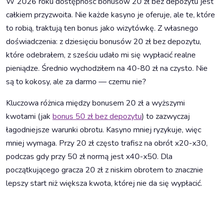
W 2026 roku dostępność bonusów 20 zł bez depozytu jest
całkiem przyzwoita. Nie każde kasyno je oferuje, ale te, które
to robią, traktują ten bonus jako wizytówkę. Z własnego
doświadczenia: z dziesięciu bonusów 20 zł bez depozytu,
które odebrałem, z sześciu udało mi się wypłacić realne
pieniądze. Średnio wychodziłem na 40-80 zł na czysto. Nie
są to kokosy, ale za darmo — czemu nie?
Kluczowa różnica między bonusem 20 zł a wyższymi
kwotami (jak
bonus 50 zł bez depozytu
) to zazwyczaj
łagodniejsze warunki obrotu. Kasyno mniej ryzykuje, więc
mniej wymaga. Przy 20 zł często trafisz na obrót x20-x30,
podczas gdy przy 50 zł normą jest x40-x50. Dla
początkującego gracza 20 zł z niskim obrotem to znacznie
lepszy start niż większa kwota, której nie da się wypłacić.