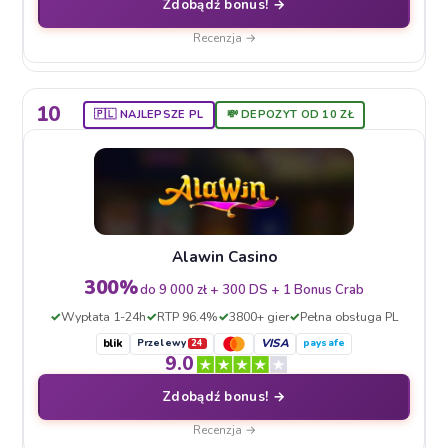
Zdobądź bonus! →
Recenzja →
10
🇵🇱 NAJLEPSZE PL
💸 DEPOZYT OD 10 ZŁ
Alawin Casino
300%
do 9 000 zł + 300 DS + 1 Bonus Crab
Wypłata 1-24h
RTP 96.4%
3800+ gier
Pełna obsługa PL
VISA
blik
Przelewy
paysafe
24
9.0
Zdobądź bonus! →
Recenzja →