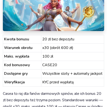
Kwota bonusu
20 zł bez depozytu
Warunek obrotu
x30 (obrót 600 zł)
Maks. wypłata
100 zł
Kod bonusowy
CASE20
Dostępne gry
Wszystkie sloty + automaty jackpot
Weryfikacja
KYC przed wypłatą
Casea to raj dla fanów darmowych spinów, ale ich bonus 20
zł bez depozytu też trzyma poziom. Standardowe warunki —
obrót x30, maks. wypłata 100 zł — plasują Caseę w środku