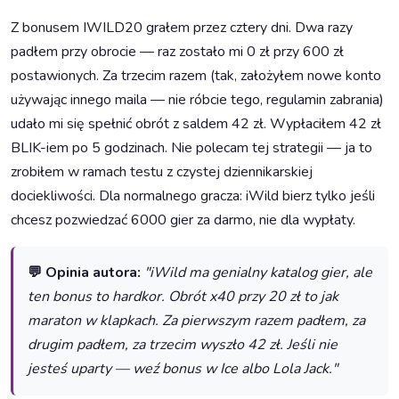
Z bonusem IWILD20 grałem przez cztery dni. Dwa razy
padłem przy obrocie — raz zostało mi 0 zł przy 600 zł
postawionych. Za trzecim razem (tak, założyłem nowe konto
używając innego maila — nie róbcie tego, regulamin zabrania)
udało mi się spełnić obrót z saldem 42 zł. Wypłaciłem 42 zł
BLIK-iem po 5 godzinach. Nie polecam tej strategii — ja to
zrobiłem w ramach testu z czystej dziennikarskiej
dociekliwości. Dla normalnego gracza: iWild bierz tylko jeśli
chcesz pozwiedzać 6000 gier za darmo, nie dla wypłaty.
💬 Opinia autora:
"iWild ma genialny katalog gier, ale
ten bonus to hardkor. Obrót x40 przy 20 zł to jak
maraton w klapkach. Za pierwszym razem padłem, za
drugim padłem, za trzecim wyszło 42 zł. Jeśli nie
jesteś uparty — weź bonus w Ice albo Lola Jack."