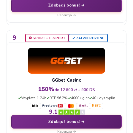
Zdobądź bonus! →
Recenzja →
9
⚽️ SPORT + E-SPORT
✓ ZATWIERDZONE
GGbet Casino
150%
do 12 600 zł + 900 DS
Wypłata 1-24h
RTP 96.2%
4000+ gier
40+ dyscyplin
blik
Przelewy
Skrill
₿ BTC
24
9.1
Zdobądź bonus! →
Recenzja →