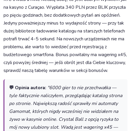
na kasyno z Curaçao. Wypłata 340 PLN przez BLIK przyszła
po pięciu godzinach, bez dodatkowych pytań ani opóźnień.
Jedyny poważniejszy minus to wydajność strony — przy tak
dużej bibliotece ładowanie katalogu na starszych telefonach
potrafi trwać 4-5 sekund. Na nowszych urządzeniach nie ma
problemu, ale warto to wiedzieć przed rejestracją z
budżetowego smartfona. Bonus powitalny ma wagering x45,
czyli powyżej średniej — jeśli obrót jest dla Ciebie kluczowy,
sprawdź naszą tabelę warunków w sekcji bonusów.
💬 Opinia autora:
"6000 gier to nie przechwałka —
tyle faktycznie naliczyłem, przeglądając katalog strona
po stronie. Największą radość sprawiły mi automaty
Gamomat, których nigdy wcześniej nie widziałem na
żywo w kasynie online. Crystal Ball z opcją ryzyka to
mój nowy ulubiony slot. Wadą jest wagering x45 —