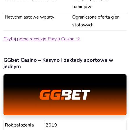
turniejów
Natychmiastowe wpłaty
Ograniczona oferta gier
stołowych
Czytaj pełną recenzję Playio Casino →
GGbet Casino – Kasyno i zakłady sportowe w
jednym
Rok założenia
2019