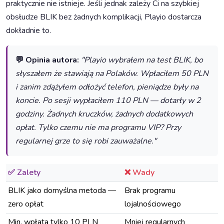
praktycznie nie istnieje. Jeśli jednak zależy Ci na szybkiej
obsłudze BLIK bez żadnych komplikacji, Playio dostarcza
dokładnie to.
💬 Opinia autora:
"Playio wybrałem na test BLIK, bo
słyszałem że stawiają na Polaków. Wpłaciłem 50 PLN
i zanim zdążyłem odłożyć telefon, pieniądze były na
koncie. Po sesji wypłaciłem 110 PLN — dotarły w 2
godziny. Żadnych kruczków, żadnych dodatkowych
opłat. Tylko czemu nie ma programu VIP? Przy
regularnej grze to się robi zauważalne."
✅ Zalety
❌ Wady
BLIK jako domyślna metoda —
Brak programu
zero opłat
lojalnościowego
Min. wpłata tylko 10 PLN
Mniej regularnych