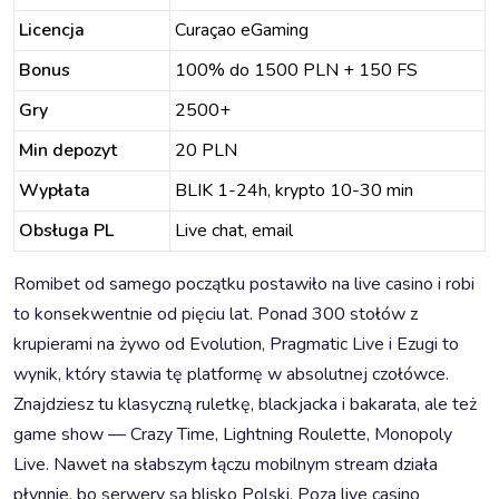
Licencja
Curaçao eGaming
Bonus
100% do 1500 PLN + 150 FS
Gry
2500+
Min depozyt
20 PLN
Wypłata
BLIK 1-24h, krypto 10-30 min
Obsługa PL
Live chat, email
Romibet od samego początku postawiło na live casino i robi
to konsekwentnie od pięciu lat. Ponad 300 stołów z
krupierami na żywo od Evolution, Pragmatic Live i Ezugi to
wynik, który stawia tę platformę w absolutnej czołówce.
Znajdziesz tu klasyczną ruletkę, blackjacka i bakarata, ale też
game show — Crazy Time, Lightning Roulette, Monopoly
Live. Nawet na słabszym łączu mobilnym stream działa
płynnie, bo serwery są blisko Polski. Poza live casino