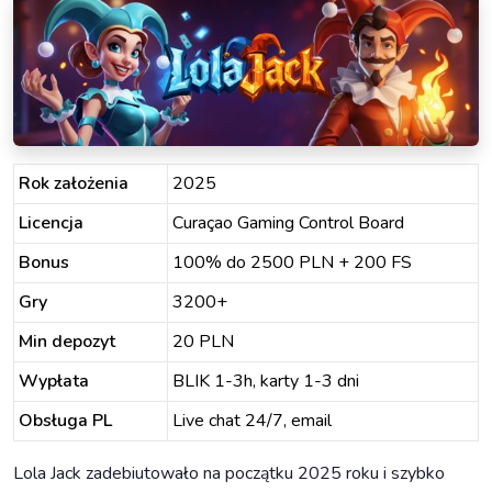
Rok założenia
2025
Licencja
Curaçao Gaming Control Board
Bonus
100% do 2500 PLN + 200 FS
Gry
3200+
Min depozyt
20 PLN
Wypłata
BLIK 1-3h, karty 1-3 dni
Obsługa PL
Live chat 24/7, email
Lola Jack zadebiutowało na początku 2025 roku i szybko