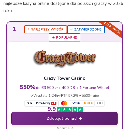
najlepsze kasyna online dostępne dla polskich graczy w 2026
roku.
1
⭐️ NAJLEPSZY WYBÓR
✓ ZATWIERDZONE
🔥 POPULARNE
Crazy Tower Casino
550%
do 63 500 zł + 400 DS + 1 Fortune Wheel
Wypłata 1-24h
RTP 97.2%
5500+ gier
VISA
blik
Przelewy
₿ BTC
ETH
24
9.9
Zdobądź bonus! →
Recenzja →