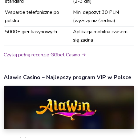
standard
(2-3 dni)
Wsparcie telefoniczne po
Min. depozyt 30 PLN
polsku
(wyższy niż średnia)
5000+ gier kasynowych
Aplikacja mobilna czasem
się zacina
Czytaj pełną recenzję GGbet Casino →
Alawin Casino – Najlepszy program VIP w Polsce