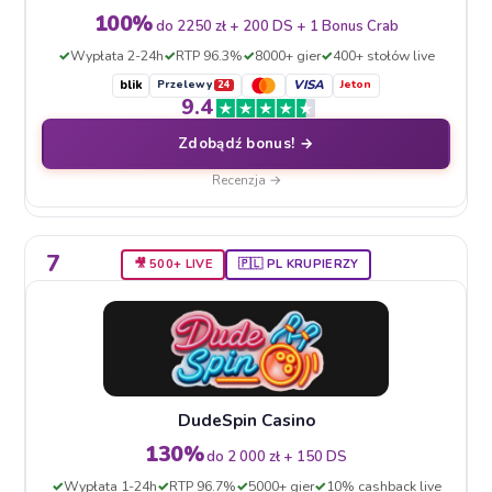
100%
do 2250 zł + 200 DS + 1 Bonus Crab
Wypłata 2-24h
RTP 96.3%
8000+ gier
400+ stołów live
VISA
blik
Przelewy
Jeton
24
9.4
Zdobądź bonus! →
Recenzja →
7
🎥 500+ LIVE
🇵🇱 PL KRUPIERZY
DudeSpin Casino
130%
do 2 000 zł + 150 DS
Wypłata 1-24h
RTP 96.7%
5000+ gier
10% cashback live