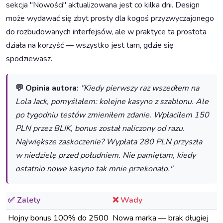
sekcja "Nowości" aktualizowana jest co kilka dni. Design
może wydawać się zbyt prosty dla kogoś przyzwyczajonego
do rozbudowanych interfejsów, ale w praktyce ta prostota
działa na korzyść — wszystko jest tam, gdzie się
spodziewasz.
💬 Opinia autora:
"Kiedy pierwszy raz wszedłem na
Lola Jack, pomyślałem: kolejne kasyno z szablonu. Ale
po tygodniu testów zmieniłem zdanie. Wpłaciłem 150
PLN przez BLIK, bonus został naliczony od razu.
Największe zaskoczenie? Wypłata 280 PLN przyszła
w niedzielę przed południem. Nie pamiętam, kiedy
ostatnio nowe kasyno tak mnie przekonało."
✅ Zalety
❌ Wady
Hojny bonus 100% do 2500
Nowa marka — brak długiej