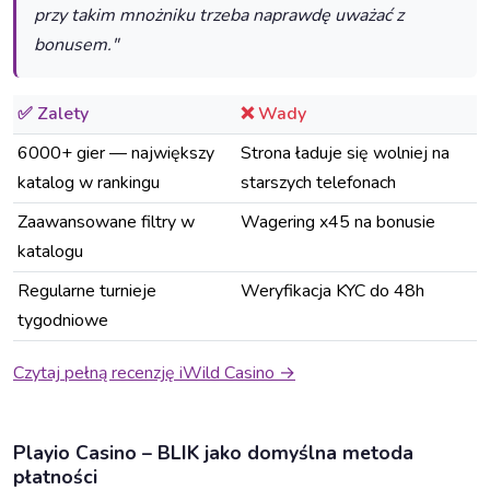
przy takim mnożniku trzeba naprawdę uważać z
bonusem."
✅ Zalety
❌ Wady
6000+ gier — największy
Strona ładuje się wolniej na
katalog w rankingu
starszych telefonach
Zaawansowane filtry w
Wagering x45 na bonusie
katalogu
Regularne turnieje
Weryfikacja KYC do 48h
tygodniowe
Czytaj pełną recenzję iWild Casino →
Playio Casino – BLIK jako domyślna metoda
płatności