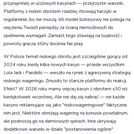
przynajmniej w uczciwych kasynach — przejrzyste warunki.
Platformy z niskim obrotem rzadziej chowają haczyki w
regulaminie, bo nie muszą. Ich model biznesowy nie polega na
więzieniu Twoich pieniędzy za ścianą niemożliwych do
spełnienia wymagań. Zamiast tego stawiają na lojalność i
powroty gracza, który docenia fair play.
W Polsce temat niskiego obrotu jest szczególnie gorący od
2024 roku, kiedy kilka nowych kasyn — przede wszystkim
Lola Jack i Pandido — weszło na rynek z agresywną strategią
niskiego wageringu. Zmusiło to starsze platformy do reakcji.
Efekt? W 2026 roku mamy więcej kasyn z obrotem x30 niż
kiedykolwiek wcześniej. Ale nie daj się nabrać — nie każde
kasyno reklamujące się jako "niskowageringowe" faktycznie
nim jest. Niektóre obniżają wagering na bonusie powitalnym,
ale podnoszą go na darmowych spinach. Inne ukrywają
dodatkowe warunki w dziale "postanowienia ogólne"