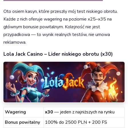
Oto osiem kasyn, które przeszły mój test niskiego obrotu.
Każde z nich oferuje wagering na poziomie x25–x35 na
głównym bonusie powitalnym. Kolejność nie jest
przypadkowa — to wynik realnych testów, nie umowa
reklamowa.
Lola Jack Casino – Lider niskiego obrotu (x30)
Wagering
x30
— jeden z najniższych na rynku
Bonus powitalny
100% do 2500 PLN + 200 FS