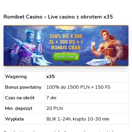
Romibet Casino – Live casino z obrotem x35
Wagering
x35
Bonus powitalny
100% do 1500 PLN + 150 FS
Czas na obrót
7 dni
Min. depozyt
20 PLN
Wypłata
BLIK 1-24h, krypto 10-30 min