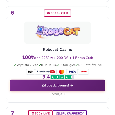
6
🎮 8000+ GIER
Robocat Casino
100%
do 2250 zł + 200 DS + 1 Bonus Crab
Wypłata 2-24h
RTP 96.3%
8000+ gier
400+ stołów live
VISA
blik
Przelewy
Jeton
24
9.4
Zdobądź bonus! →
Recenzja →
7
🎥 500+ LIVE
🇵🇱 PL KRUPIERZY