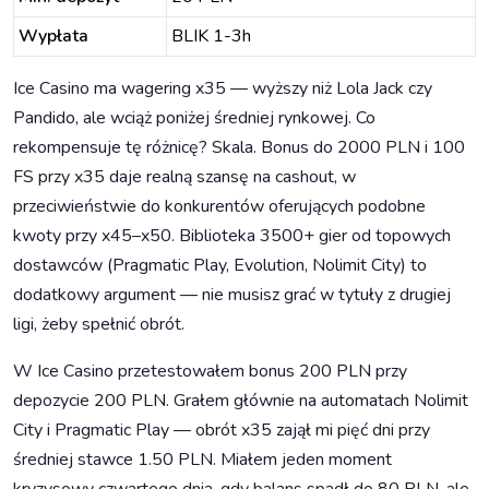
Wypłata
BLIK 1-3h
Ice Casino ma wagering x35 — wyższy niż Lola Jack czy
Pandido, ale wciąż poniżej średniej rynkowej. Co
rekompensuje tę różnicę? Skala. Bonus do 2000 PLN i 100
FS przy x35 daje realną szansę na cashout, w
przeciwieństwie do konkurentów oferujących podobne
kwoty przy x45–x50. Biblioteka 3500+ gier od topowych
dostawców (Pragmatic Play, Evolution, Nolimit City) to
dodatkowy argument — nie musisz grać w tytuły z drugiej
ligi, żeby spełnić obrót.
W Ice Casino przetestowałem bonus 200 PLN przy
depozycie 200 PLN. Grałem głównie na automatach Nolimit
City i Pragmatic Play — obrót x35 zajął mi pięć dni przy
średniej stawce 1.50 PLN. Miałem jeden moment
kryzysowy czwartego dnia, gdy balans spadł do 80 PLN, ale