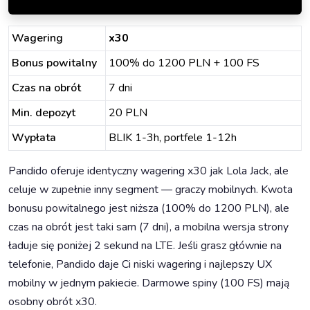
Wagering
x30
Bonus powitalny
100% do 1200 PLN + 100 FS
Czas na obrót
7 dni
Min. depozyt
20 PLN
Wypłata
BLIK 1-3h, portfele 1-12h
Pandido oferuje identyczny wagering x30 jak Lola Jack, ale
celuje w zupełnie inny segment — graczy mobilnych. Kwota
bonusu powitalnego jest niższa (100% do 1200 PLN), ale
czas na obrót jest taki sam (7 dni), a mobilna wersja strony
ładuje się poniżej 2 sekund na LTE. Jeśli grasz głównie na
telefonie, Pandido daje Ci niski wagering i najlepszy UX
mobilny w jednym pakiecie. Darmowe spiny (100 FS) mają
osobny obrót x30.