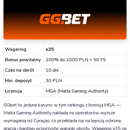
Wagering
x35
Bonus powitalny
100% do 2000 PLN + 50 FS
Czas na obrót
10 dni
Min. depozyt
30 PLN
Licencja
MGA (Malta Gaming Authority)
GGbet to jedyne kasyno w tym rankingu z licencją MGA —
Malta Gaming Authority nakłada na operatorów wyższe
wymagania niż Curaçao, co przekłada się na lepszą ochronę
gracza i bardziej przejrzyste warunki obrotu. Wagering x35 na