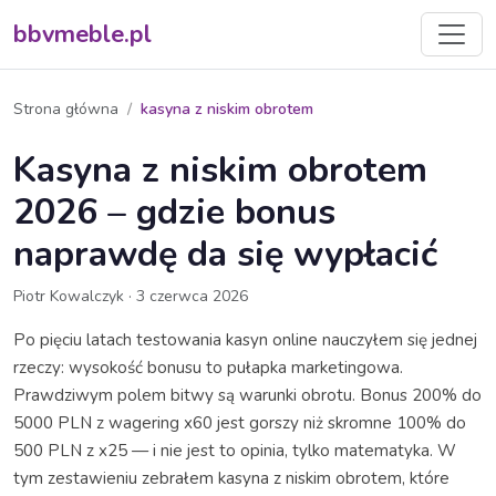
bbvmeble.pl
Strona główna
kasyna z niskim obrotem
Kasyna z niskim obrotem
2026 – gdzie bonus
naprawdę da się wypłacić
Piotr Kowalczyk · 3 czerwca 2026
Po pięciu latach testowania kasyn online nauczyłem się jednej
rzeczy: wysokość bonusu to pułapka marketingowa.
Prawdziwym polem bitwy są warunki obrotu. Bonus 200% do
5000 PLN z wagering x60 jest gorszy niż skromne 100% do
500 PLN z x25 — i nie jest to opinia, tylko matematyka. W
tym zestawieniu zebrałem kasyna z niskim obrotem, które